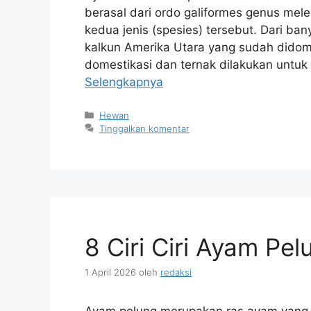
berasal dari ordo galiformes genus mele
kedua jenis (spesies) tersebut. Dari ban
kalkun Amerika Utara yang sudah didom
domestikasi dan ternak dilakukan untu
Selengkapnya
Kategori
Hewan
Tinggalkan komentar
8 Ciri Ciri Ayam Pe
1 April 2026
oleh
redaksi