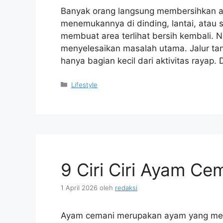
Banyak orang langsung membersihkan at
menemukannya di dinding, lantai, atau 
membuat area terlihat bersih kembali. 
menyelesaikan masalah utama. Jalur tan
hanya bagian kecil dari aktivitas rayap. D
Kategori
Lifestyle
9 Ciri Ciri Ayam Ce
1 April 2026
oleh
redaksi
Ayam cemani merupakan ayam yang meng