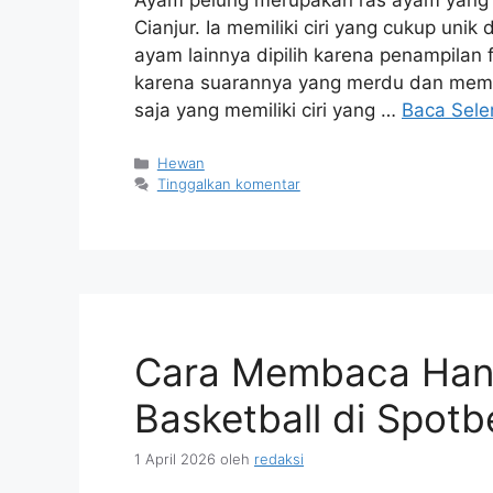
Ayam pelung merupakan ras ayam yang b
Cianjur. Ia memiliki ciri yang cukup uni
ayam lainnya dipilih karena penampilan fi
karena suarannya yang merdu dan mempu
saja yang memiliki ciri yang …
Baca Sel
Kategori
Hewan
Tinggalkan komentar
Cara Membaca Han
Basketball di Spotb
1 April 2026
oleh
redaksi