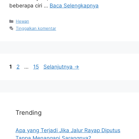
beberapa ciri …
Baca Selengkapnya
Kategori
Hewan
Tinggalkan komentar
Halaman
Halaman
Halaman
1
2
…
15
Selanjutnya
→
Trending
Apa yang Terjadi Jika Jalur Rayap Diputus
Tanpa Menangani Sarangnya?