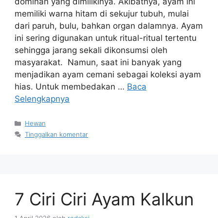
dominan yang dimilikinya. Akibatnya, ayam ini
memiliki warna hitam di sekujur tubuh, mulai
dari paruh, bulu, bahkan organ dalamnya. Ayam
ini sering digunakan untuk ritual-ritual tertentu
sehingga jarang sekali dikonsumsi oleh
masyarakat. Namun, saat ini banyak yang
menjadikan ayam cemani sebagai koleksi ayam
hias. Untuk membedakan …
Baca
Selengkapnya
Kategori
Hewan
Tinggalkan komentar
7 Ciri Ciri Ayam Kalkun
1 April 2026
oleh
redaksi