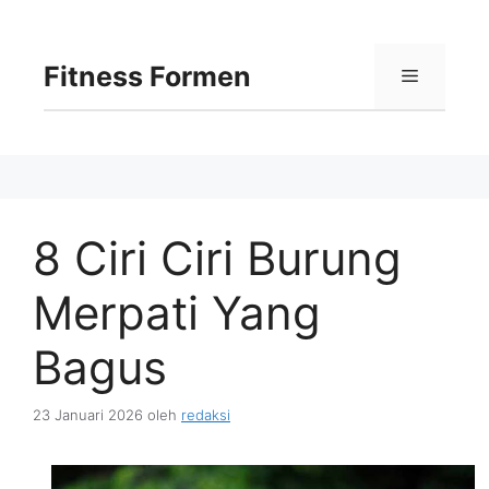
Langsung
ke
isi
Fitness Formen
Menu
8 Ciri Ciri Burung
Merpati Yang
Bagus
23 Januari 2026
oleh
redaksi