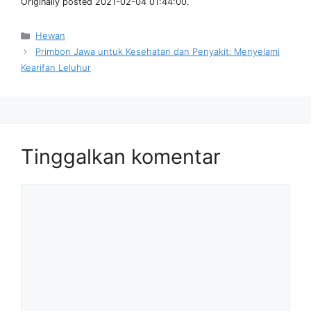
Originally posted 2021-02-04 01:44:00.
Kategori
Hewan
Primbon Jawa untuk Kesehatan dan Penyakit: Menyelami
Kearifan Leluhur
Tinggalkan komentar
Komentar