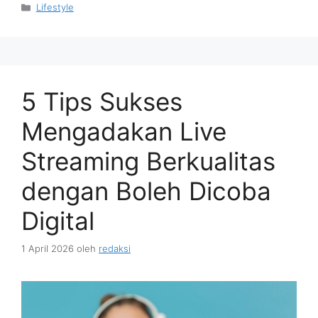
Kategori
Lifestyle
5 Tips Sukses
Mengadakan Live
Streaming Berkualitas
dengan Boleh Dicoba
Digital
1 April 2026
oleh
redaksi