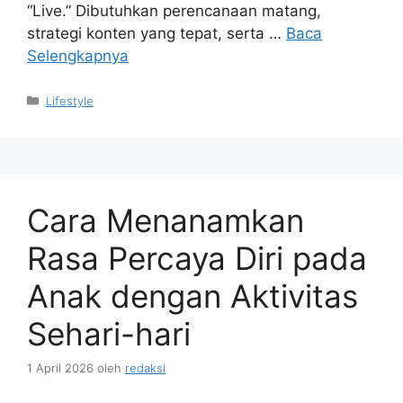
“Live.” Dibutuhkan perencanaan matang,
strategi konten yang tepat, serta …
Baca
Selengkapnya
Kategori
Lifestyle
Cara Menanamkan
Rasa Percaya Diri pada
Anak dengan Aktivitas
Sehari-hari
1 April 2026
oleh
redaksi