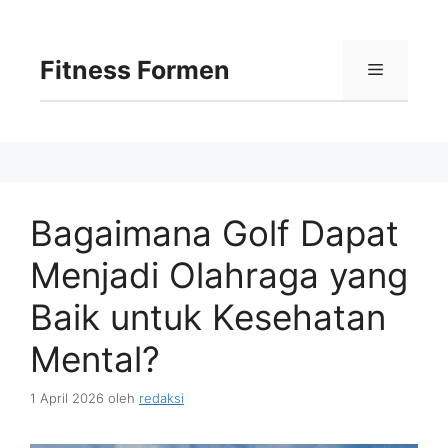
Langsung
ke
isi
Fitness Formen
Menu
Bagaimana Golf Dapat
Menjadi Olahraga yang
Baik untuk Kesehatan
Mental?
1 April 2026
oleh
redaksi