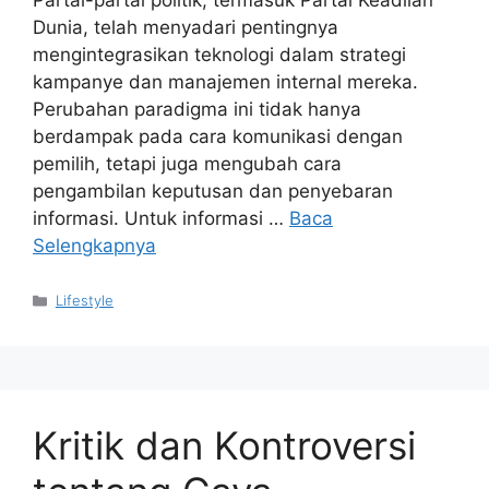
Partai-partai politik, termasuk Partai Keadilan
Dunia, telah menyadari pentingnya
mengintegrasikan teknologi dalam strategi
kampanye dan manajemen internal mereka.
Perubahan paradigma ini tidak hanya
berdampak pada cara komunikasi dengan
pemilih, tetapi juga mengubah cara
pengambilan keputusan dan penyebaran
informasi. Untuk informasi …
Baca
Selengkapnya
Kategori
Lifestyle
Kritik dan Kontroversi