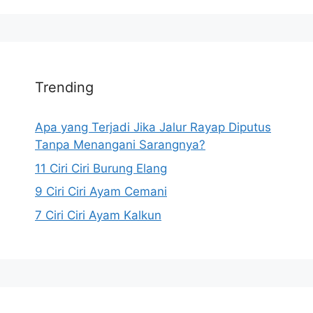
Trending
Apa yang Terjadi Jika Jalur Rayap Diputus
Tanpa Menangani Sarangnya?
11 Ciri Ciri Burung Elang
9 Ciri Ciri Ayam Cemani
7 Ciri Ciri Ayam Kalkun