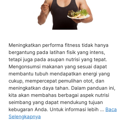
Meningkatkan performa fitness tidak hanya
bergantung pada latihan fisik yang intens,
tetapi juga pada asupan nutrisi yang tepat.
Mengonsumsi makanan yang sesuai dapat
membantu tubuh mendapatkan energi yang
cukup, mempercepat pemulihan otot, dan
meningkatkan daya tahan. Dalam panduan ini,
kita akan membahas berbagai aspek nutrisi
seimbang yang dapat mendukung tujuan
kebugaran Anda. Untuk informasi lebih …
Baca
Selengkapnya