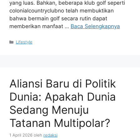
yang luas. Bahkan, beberapa klub golf seperti
colonialcountryclubno telah membuktikan
bahwa bermain golf secara rutin dapat
memberikan manfaat …
Baca Selengkapnya
Kategori
Lifestyle
Aliansi Baru di Politik
Dunia: Apakah Dunia
Sedang Menuju
Tatanan Multipolar?
1 April 2026
oleh
redaksi