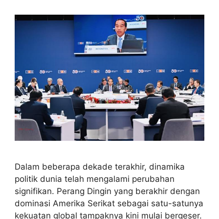
Dalam beberapa dekade terakhir, dinamika
politik dunia telah mengalami perubahan
signifikan. Perang Dingin yang berakhir dengan
dominasi Amerika Serikat sebagai satu-satunya
kekuatan global tampaknya kini mulai bergeser.