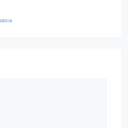
gahnya