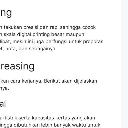
ing
n tekukan presisi dan rapi sehingga cocok
n skala digital printing besar maupun
pat, mesin ini juga berfungsi untuk proporasi
t, nota, dan sebagainya.
Creasing
kan cara kerjanya. Berikut akan dijelaskan
snya.
al
i listrik serta kapasitas kertas yang akan
hingga dibutuhkan lebih banyak waktu untuk