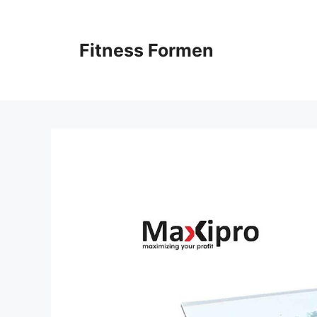
Langsung
ke
isi
Fitness Formen