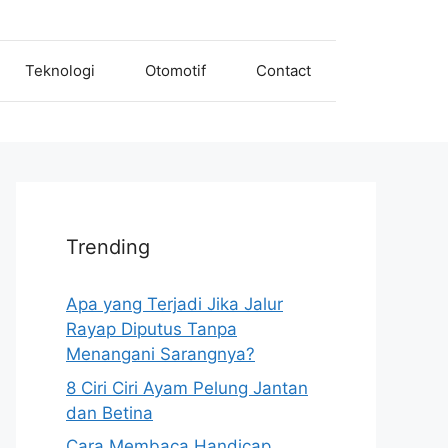
Teknologi
Otomotif
Contact
Trending
Apa yang Terjadi Jika Jalur
Rayap Diputus Tanpa
Menangani Sarangnya?
8 Ciri Ciri Ayam Pelung Jantan
dan Betina
Cara Membaca Handicap