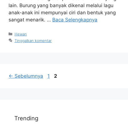
lain. Burung yang banyak dikenal melalui lagu
anak-anak ini mempunyai ciri dan bentuk yang
sangat menarik. …
Baca Selengkapnya
Kategori
Hewan
Tinggalkan komentar
Halaman
Halaman
←
Sebelumnya
1
2
Trending